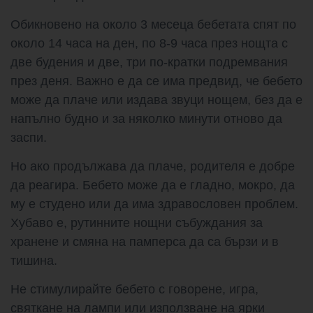
Обикновено на около 3 месеца бебетата спят по
около 14 часа на ден, по 8-9 часа през нощта с
две будения и две, три по-кратки подремвания
през деня. Важно е да се има предвид, че бебето
може да плаче или издава звуци нощем, без да е
напълно будно и за няколко минути отново да
заспи.
Но ако продължава да плаче, родителя е добре
да реагира. Бебето може да е гладно, мокро, да
му е студено или да има здравословен проблем.
Хубаво е, рутинните нощни събуждания за
хранене и смяна на памперса да са бързи и в
тишина.
Не стимулирайте бебето с говорене, игра,
святкане на лампи или използване на ярки