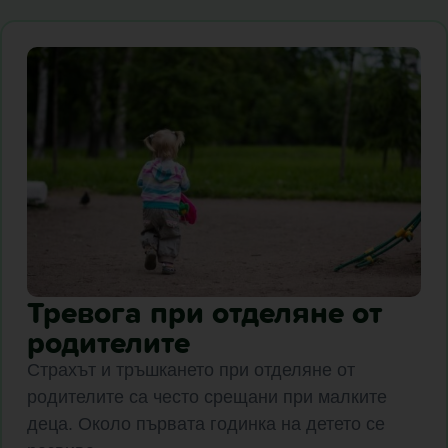
Тревога при отделяне от
родителите
Страхът и тръшкането при отделяне от
родителите са често срещани при малките
деца. Около първата годинка на детето се