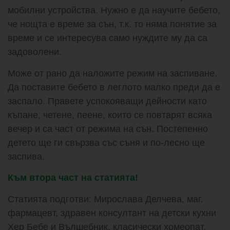
мобилни устройства. Нужно е да научите бебето,
че нощта е време за сън, т.к. то няма понятие за
време и се интересува само нуждите му да са
задоволени.
Може от рано да наложите режим на заспиване.
Да поставите бебето в леглото малко преди да е
заспало. Правете успокояващи дейности като
къпане, четене, пеене, които се повтарят всяка
вечер и са част от режима на сън. Постепенно
детето ще ги свързва със съня и по-лесно ще
заспива.
Към втора част на статията!
Статията подготви: Мирослава Делчева, маг.
фармацевт, здравен консултант на детски кухни
Хер Бебе и Вълшебник, класически хомеопат,