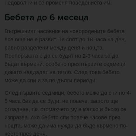
недоволни и се променя поведението им.
Бебета до 6 месеца
Вътрешният часовник на новородените бебета
все още не е развит. Те спят до 18 часа на ден,
равно разделени между деня и нощта.
Препоръката е да се будят на 2-3 часа за да
бъдат кърмени, особено през първите седмици
докато наддадат на тегло. След това бебето
може да спи и за по-дълги периоди.
След първите седмици, бебето може да спи по 4-
5 часа без да се буди, не повече, защото ще
огладнее, т.к. стомахчето му е малко и бързо се
изпразва. Ако бебето спи повече часове през
нощта, може да има нужда да бъде кърмено по-
често през деня.