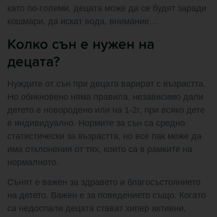
като по-големи, децата може да се будят заради
кошмари, да искат вода, внимание…
Колко сън е нужен на
децата?
Нуждите от сън при децата варират с възрастта.
Но обикновено няма правила, независимо дали
детето е новородено или на 1-2г, при всяко дете
е индивидуално. Нормите за сън са средно
статистически за възрастта, но все пак може да
има отклонения от тях, които са в рамките на
нормалното.
Сънят е важен за здравето и благосъстоянието
на детето. Важен е за поведението също. Когато
са недоспали децата стават хипер активни,