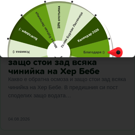
10% отстъпка
Малък Буркан Лютеница
Голям Буркан Лютеница
Благодаря :)
Календар 2026
Какво е обратна осмоза и
Усмивка :)
Благодаря :)
защо стои зад всяка
Малък Буркан Лютеница
Голям Буркан Лютеница
Хладилна чанта
5% отстъпка
чинийка на Хер Бебе
10% отстъпка
Какво е обратна осмоза и защо стои зад всяка
чинийка на Хер Бебе. В предишния си пост
споделих защо водата…
04.08.2026