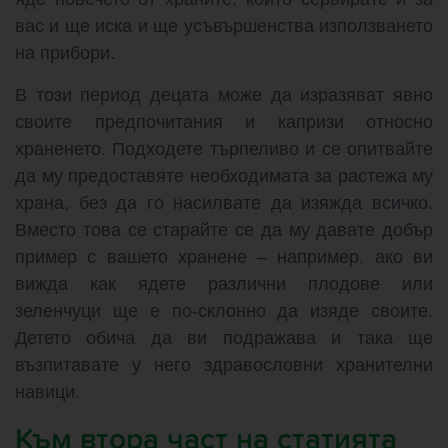
вас и ще иска и ще усъвършенства използването
на прибори.
В този период децата може да изразяват явно
своите предпочитания и капризи относно
храненето. Подходете търпеливо и се опитвайте
да му предоставяте необходимата за растежа му
храна, без да го насилвате да изяжда всичко.
Вместо това се старайте се да му давате добър
пример с вашето хранене – например, ако ви
вижда как ядете различни плодове или
зеленчуци ще е по-склонно да изяде своите.
Детето обича да ви подражава и така ще
възпитавате у него здравословни хранителни
навици.
Към втора част на статията