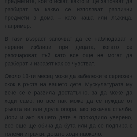
предметите, които искат, както и ще започват да
разбират за какво се използват различни
предмети в дома – като чаша или лъжица,
например.
В тази възраст започват да се наблюдават и
нервни изблици при децата, когато се
разочароват, тъй като все още не могат да
разберат и изразят как се чувстват.
Около 18-ти месец може да забележите сериозен
скок в ръста на вашето дете. Мускулатурата му
вече се е развила достатъчно, за да може да
ходи само, но все пак може да се нуждае от
ръката ви или друга опора, ако изкачва стълби.
Дори и ако вашето дете е проходило уверено,
все още ще обича да бута или да се подпира с
големи играчки, докато ходи наоколо.