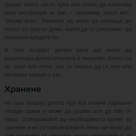
фраза, които често чува или които да използва
като инструкция за вас – например „Носи ме!“,
“Искам игра“. Речникът му може да обхваща до
около 20 прости думи, които да го улесняват да
изразява нуждите си.
В тази възраст детето вече ще може да
разпознава детски стихчета и песнички, които сте
му чели или пяли. Ще се опитва да ги пее или
изговаря заедно с вас.
Хранене
На тази възраст детето яде все повече нарязани
твърди храни и може да държи или да пие от
чаша. Осигурявайте му необходимото време за
хранене и не го пришпорвайте. Вече ще може да
яде повечето от храните, които сервирате и за