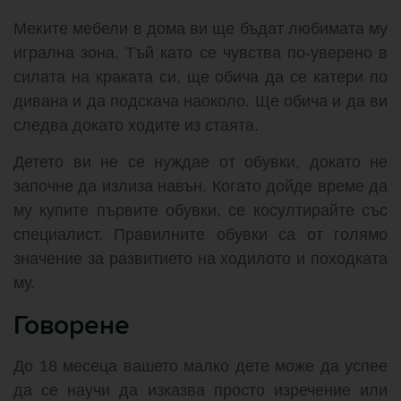
Меките мебели в дома ви ще бъдат любимата му
игрална зона. Тъй като се чувства по-уверено в
силата на краката си, ще обича да се катери по
дивана и да подскача наоколо. Ще обича и да ви
следва докато ходите из стаята.
Детето ви не се нуждае от обувки, докато не
започне да излиза навън. Когато дойде време да
му купите първите обувки, се косултирайте със
специалист. Правилните обувки са от голямо
значение за развитието на ходилото и походката
му.
Говорене
До 18 месеца вашето малко дете може да успее
да се научи да изказва просто изречение или