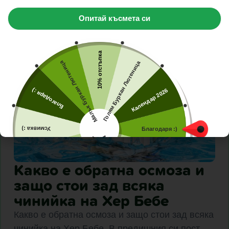
статии
статии
Опитай късмета си
10% отстъпка
Малък Буркан Лютеница
Голям Буркан Лютеница
Благодаря :)
Календар 2026
Усмивка :)
Благодаря :)
Малък Буркан Лютеница
Голям Буркан Лютеница
Хладилна чанта
5% отстъпка
Какво е обратна осмоза и
10% отстъпка
защо стои зад всяка
чинийка на Хер Бебе
Какво е обратна осмоза и защо стои зад всяка
чинийка на Хер Бебе. В предишния си пост