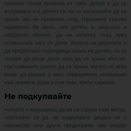
правите голям проблем от това. Добре е да се
вслушвате и в детето си, не го насилвайте да се
храни, ако не проявява глад. Например съвсем
нормално би било, ако детето е закусило и
обядвало обилно, да не изпитва глад през
останалата част от деня. Ролята на родителя е
да предоставя подходяща храна на детето, но то
трябва да реши дали иска да се храни или не.
Настояването детето да се храни, когато не иска
може да развие у него отрицателно отношение
към храната, дори и към тази, която харесва.
Не подкупвайте
Колкото и изкушаващ да ви се струва този метод,
опитвайте се да не подкупвате децата си с
лакомства или други придобивки, ако изядат