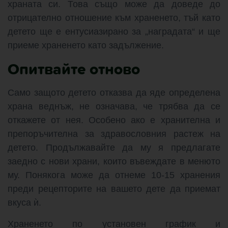
храната си. Това също може да доведе до
отрицателно отношение към храненето, тъй като
детето ще е ентусиазирано за „наградата“ и ще
приеме храненето като задължение.
Опитвайте отново
Само защото детето отказва да яде определена
храна веднъж, не означава, че трябва да се
откажете от нея. Особено ако е хранителна и
препоръчителна за здравословния растеж на
детето. Продължавайте да му я предлагате
заедно с нови храни, които въвеждате в менюто
му. Понякога може да отнеме 10-15 хранения
преди рецепторите на вашето дете да приемат
вкуса ѝ.
Храненето по установен график и