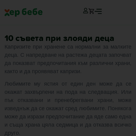
10 съвета при злояди деца
Капризите при хранене са нормални за малките
деца. С напредване на растежа децата започват
да показват предпочитания към различни храни,
както и да проявяват капризи.
Любимите му ястия от един ден може да се
окажат захвърлени на пода на следващия. Или
пък отказвани и пренебрегвани храни, може
изведнъж да се окажат сред любимите. Понякога
може да изрази предпочитание да яде само една
и съща храна цяла седмица и да отказва всичко
друго.