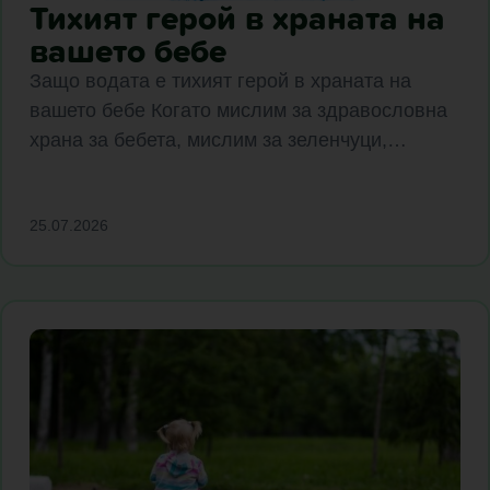
Тихият герой в храната на
вашето бебе
Защо водата е тихият герой в храната на
вашето бебе Когато мислим за здравословна
храна за бебета, мислим за зеленчуци,…
25.07.2026