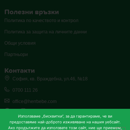
Полезни връзки
Политика по качеството и контрол
Политика за защита на личните данни
Общи условия
Партньори
Контакти
София, кв. Враждебна, ул.46, №18
0700 111 26
office@herrbebe.com
Използваме „бисквитки“, за да гарантираме, че ви
предоставяме най-доброто изживяване на нашия уебсайт.
Ако продължите да използвате този сайт, ние ще приемем,