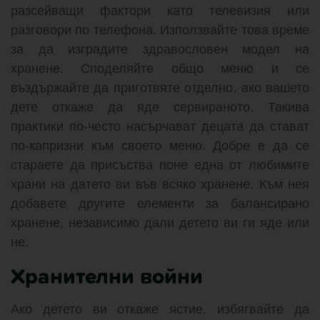
разсейващи фактори като телевизия или
разговори по телефона. Използвайте това време
за да изградите здравословен модел на
хранене. Споделяйте общо меню и се
въздържайте да приготвяте отделно, ако вашето
дете откаже да яде сервираното. Такива
практики по-често насърчават децата да стават
по-капризни към своето меню. Добре е да се
стараете да присъства поне една от любимите
храни на датето ви във всяко хранене. Към нея
добавете другите елементи за балансирано
хранене, независимо дали детето ви ги яде или
не.
Хранителни войни
Ако детето ви откаже ястие, избягвайте да