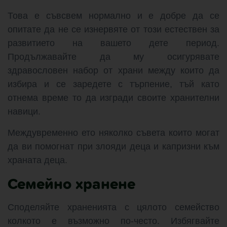
Това е съвсвем нормално и е добре да се
опитате да не се изнервяте от този естествен за
развитието на вашето дете период.
Продължавайте да му осигурявате
здравословен набор от храни между които да
избира и се заредете с търпение, тъй като
отнема време то да изгради своите хранителни
навици.
Междувременно ето няколко съвета които могат
да ви помогнат при злояди деца и капризни към
храната деца.
Семейно хранене
Споделяйте храненията с цялото семейство
колкото е възможно по-често. Избягвайте