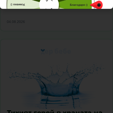
споделих защо водата…
Усмивка :)
Благодаря :)
Малък Буркан Лютеница
Голям Буркан Лютеница
Хладилна чанта
5% отстъпка
04.08.2026
10% отстъпка
Тихият герой в храната на