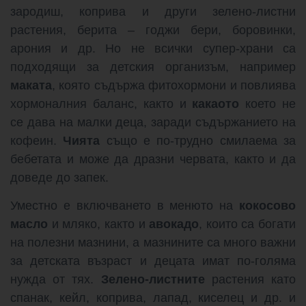
зародиш, коприва и други зелено-листни
растения, берита – годжи бери, боровинки,
арония и др. Но не всички супер-храни са
подходящи за детския организъм, например
маката
, която съдържа фитохормони и повлиява
хормоналния баланс, както и
какаото
което не
се дава на малки деца, заради съдържанието на
кофеин.
Чията
също е по-трудно смилаема за
бебетата и може да дразни червата, както и да
доведе до запек.
Уместно е включването в менюто на
кокосово
масло
и мляко, както и
авокадо
, които са богати
на полезни мазнини, а мазнините са много важни
за детската възраст и децата имат по-голяма
нужда от тях.
Зелено-листните
растения като
спанак, кейл, коприва, лапад, киселец и др. и