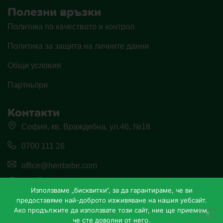
Полезни връзки
Политика по качеството и контрол
Политика за защита на личните данни
Общи условия
Партньори
Контакти
София, кв. Враждебна, ул.46, №18
0700 111 26
office@herrbebe.com
Използваме „бисквитки“, за да гарантираме, че ви
предоставяме най-доброто изживяване на нашия уебсайт.
Ако продължите да използвате този сайт, ние ще приемем,
че сте доволни от него.
СВЪРЖЕТЕ СЕ С НАС