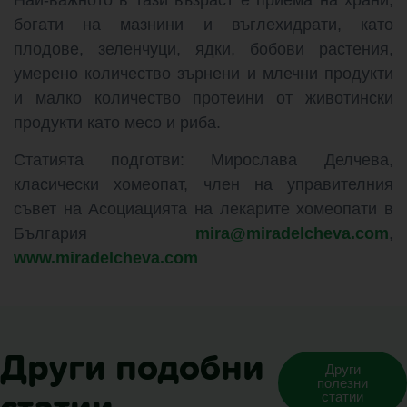
богати на мазнини и въглехидрати, като
плодове, зеленчуци, ядки, бобови растения,
умерено количество зърнени и млечни продукти
и малко количество протеини от животински
продукти като месо и риба.
Статията подготви: Мирослава Делчева,
класически хомеопат, член на управителния
съвет на Асоциацията на лекарите хомеопати в
България
mira@miradelcheva.com
,
www.miradelcheva.com
Други подобни
Други
полезни
статии
статии