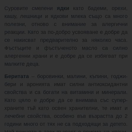
Суровите смелени
ядки
като бадеми, орехи,
кашу, лешници и ядкови млека също са много
полезни, отново с внимание за алергични
реакции. Като за по-добро усвояване е добре да
се накисват предварително за няколко часа.
Фъстъците и фъстъченото масло са силно
алергенни храни и е добре да се избягват при
малките деца.
Беритата
– боровинки, малини, къпини, годжи-
бери и аронията имат силни антиоксидантни
свойства и са богати на витамини и минерали.
Като цяло е добре да се внимава със супер-
храните тъй като освен хранителни, те имат и
лечебни свойства, особено във възрастта до 2
години много от тях не са подходящи за детето.
Най-важното в тази възраст е приема на храни,