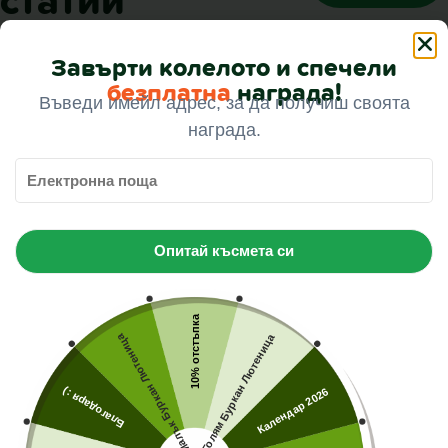
Завърти колелото и спечели
безплатна
награда!
Въведи имейл адрес, за да получиш своята
награда.
Опитай късмета си
Какво е обратна осмоза и
10% отстъпка
защо стои зад всяка
Малък Буркан Лютеница
Голям Буркан Лютеница
чинийка на Хер Бебе
Благодаря :)
Календар 2026
Какво е обратна осмоза и защо стои зад всяка
чинийка на Хер Бебе. В предишния си пост