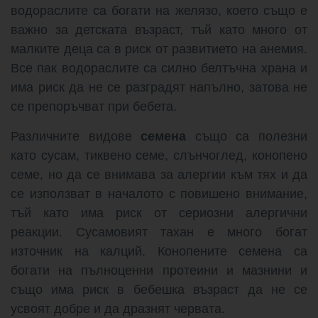
водораслите са богати на желязо, което също е
важно за детската възраст, тъй като много от
малките деца са в риск от развитието на анемия.
Все пак водораслите са силно белтъчна храна и
има риск да не се разградят напълно, затова не
се препоръчват при бебета.
Различните видове
семена
също са полезни
като сусам, тиквено семе, слънчоглед, конопено
семе, но да се внимава за алергии към тях и да
се използват в началото с повишено внимание,
тъй като има риск от сериозни алергични
реакции. Сусамовият тахан е много богат
източник на калций. Конопените семена са
богати на пълноценни протеини и мазнини и
също има риск в бебешка възраст да не се
усвоят добре и да дразнят червата.