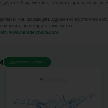
с другите. Въпреки това, ако имате притеснения, не 
елчева, маг. фармацевт, здравен консултант на дет
социацията на лекарите хомеопати в
com
,
www.miradelcheva.com
и
Други полезни статии