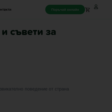
нтакти
Поръчай онлайн
и съвети за
извикателно поведение от страна