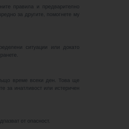
ните правила и предварително
редно за другите, помогнете му
ределени ситуации или докато
ранете.
също време всеки ден. Това ще
те за инатливост или истеричен
дпазват от опасност.