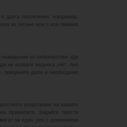
 в друга постепенно. Например,
азка за лягане или с коя пижама
и поведения от любопитство. Ще
а не казвате веднага „Не“. Ако
е, преценете дали е необходимо
яростното упорстване на вашето
на правилата. Задайте прости
магат за един ден с домакински