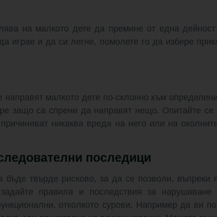
лява на малкото дете да премине от една дейност
да играе и да си легне, помолете го да избере прик
е направят малкото дете по-склонно към определен
ре защо са спрени да направят нещо. Опитайте се д
 причиняват никаква вреда на него или на околнит
оследователни последици
бъде твърде рисково, за да се позволи, въпреки 
 задайте правила и последствия за нарушаване 
функционални, отколкото сурови. Например да ви по