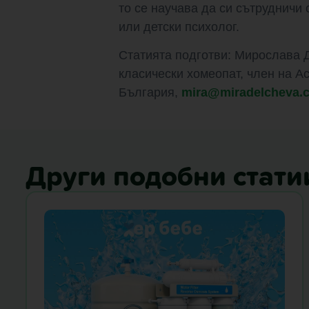
то се научава да си сътрудничи 
или детски психолог.
Статията подготви: Мирослава Д
класически хомеопат, член на А
България,
mira@miradelcheva.
Други подобни стати