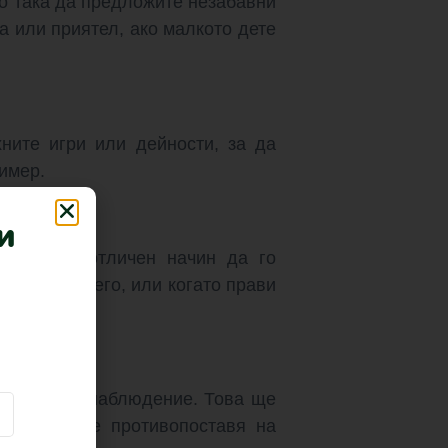
о така да предложите незабавни
а или приятел, ако малкото дете
хните игри или дейности, за да
имер.
и
едение е отличен начин да го
.
искали от него, или когато прави
 подходящо наблюдение. Това ще
нуди да се противопоставя на