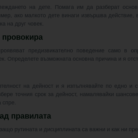
леждането на дете. Помага им да разберат основ
мер, ако малкото дете винаги извършва действие, в
ка на друг човек.
 провокира
роявяват предизвикателно поведение само в оп
ек. Определете възможната основна причина и я отст
телност на дейност и я изпълнявайте по едно и 
збере точния срок за дейност, намалявайки шансове
 спре.
зад правилата
защо рутината и дисциплината са важни и как ни пре