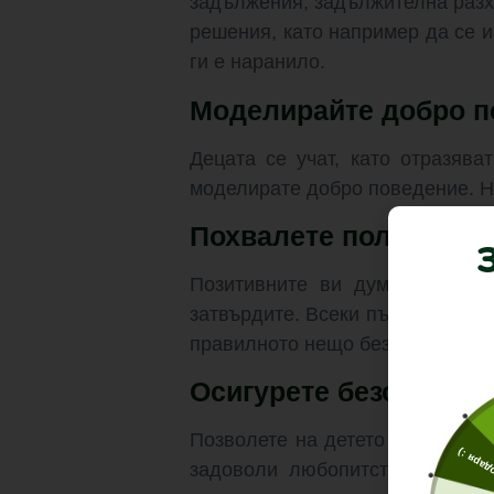
задължения, задължителна разх
решения, като например да се и
ги е наранило.
Моделирайте добро п
Децата се учат, като отразява
моделирате добро поведение. На
Похвалете положител
Позитивните ви думи и отнош
затвърдите. Всеки път, когато з
правилното нещо без проява на 
Осигурете безопасна 
Позволете на детето да изслед
Благода
задоволи любопитството и ав