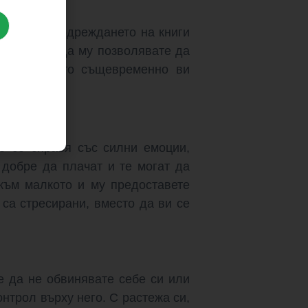
 кухнята, подреждането на книги
вото, може да му позволявате да
ажирано, като същевременно ви
те се справя със силни емоции,
 добре да плачат и те могат да
към малкото и му предоставете
 са стресирани, вместо да ви се
 да не обвинявате себе си или
онтрол върху него. С растежа си,